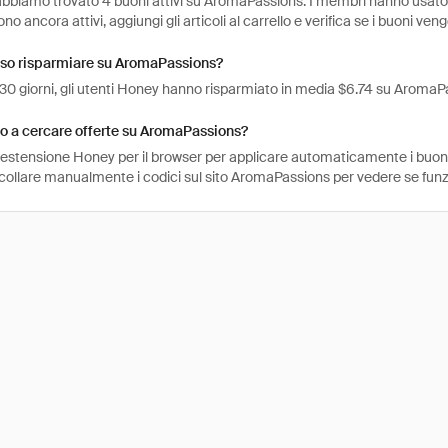
abbiamo trovato 4 buoni attivi su AromaPassions. I membri hanno usato i 
ono ancora attivi, aggiungi gli articoli al carrello e verifica se i buoni ve
so risparmiare su AromaPassions?
i 30 giorni, gli utenti Honey hanno risparmiato in media $6.74 su AromaP
o a cercare offerte su AromaPassions?
l'estensione Honey per il browser per applicare automaticamente i buo
ncollare manualmente i codici sul sito AromaPassions per vedere se fun