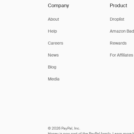
Company
Product
About
Droplist
Help
Amazon Bad
Careers
Rewards
News
For Affiliates
Blog
Media
© 2026 PayPal, Inc.
Honey is now part of the PayPal family. Learn more