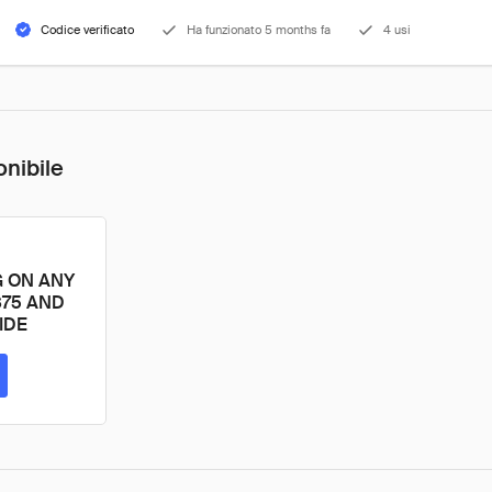
Codice verificato
Ha funzionato 5 months fa
4 usi
onibile
G ON ANY
$75 AND
IDE