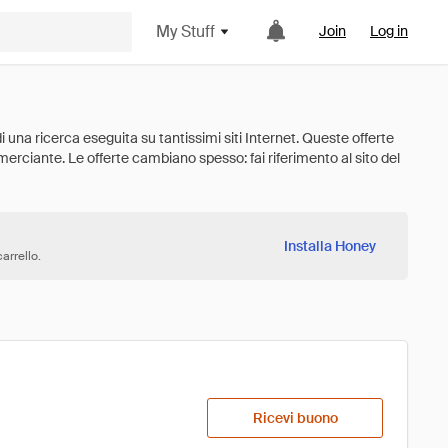
My Stuff
Join
Log in
Installa Honey
arrello.
Ricevi buono