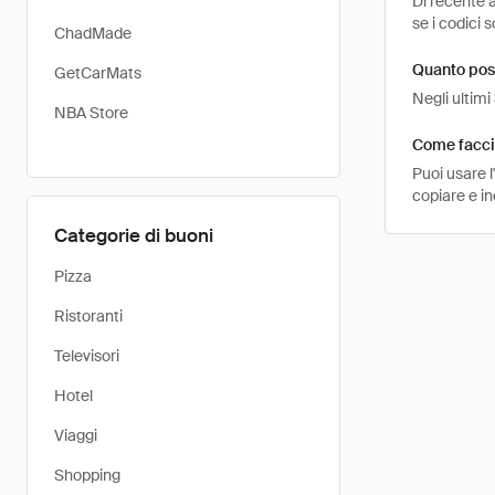
Di recente 
se i codici s
ChadMade
Quanto pos
GetCarMats
Negli ultim
NBA Store
Come facci
Puoi usare 
copiare e i
Categorie di buoni
Pizza
Ristoranti
Televisori
Hotel
Viaggi
Shopping