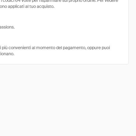
codici 64 volte per risparmiare sul proprio ordine. Per vedere
ngono applicati al tuo acquisto.
assions.
ni più convenienti al momento del pagamento, oppure puoi
zionano.