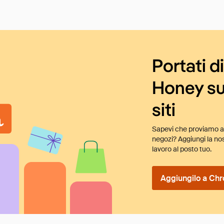
Portati d
Honey su
siti
Sapevi che proviamo au
negozi? Aggiungi la nos
lavoro al posto tuo.
Aggiungilo a Chr