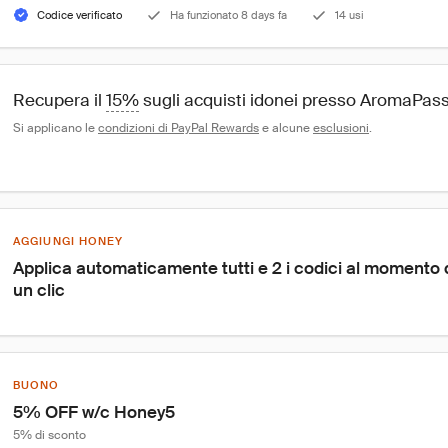
Codice verificato
Ha funzionato 8 days fa
14 usi
Recupera il 
15%
 sugli acquisti idonei presso AromaPas
Si applicano le 
condizioni di PayPal Rewards
 e alcune 
esclusioni
.
AGGIUNGI HONEY
Applica automaticamente tutti e 2 i codici al momento
un clic
BUONO
5% OFF w/c Honey5
5% di sconto