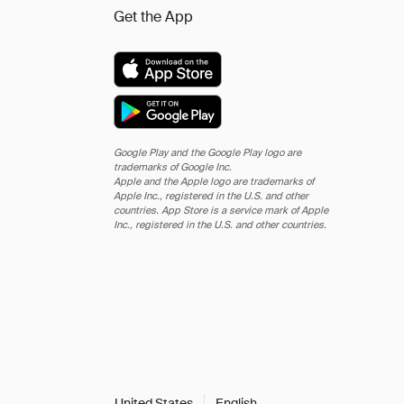
Get the App
Google Play and the Google Play logo are
trademarks of Google Inc.
Apple and the Apple logo are trademarks of
Apple Inc., registered in the U.S. and other
countries. App Store is a service mark of Apple
Inc., registered in the U.S. and other countries.
United States
English