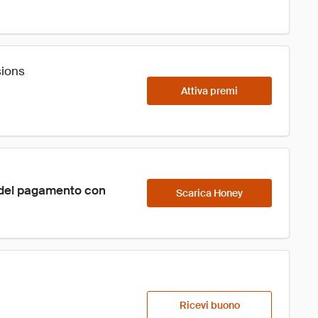
sions
Attiva premi
 del pagamento con 
Scarica Honey
Ricevi buono