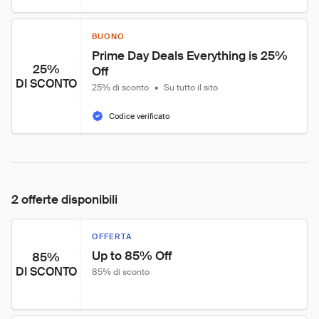
BUONO
Prime Day Deals Everything is 25% 
25%
Off
DI SCONTO
25% di sconto
•
Su tutto il sito
Codice verificato
2 offerte disponibili
OFFERTA
Up to 85% Off
85%
DI SCONTO
85% di sconto