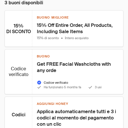
3 buoni disponibili
BUONO MIGLIORE
15% Off Entire Order, All Products, 
15%
Including Sale Items
DI SCONTO
15% di sconto
•
Intero acquisto
BUONO
Get FREE Facial Washcloths with 
Codice
any orde
verificato
Codice verificato
Ha funzionato 5 months fa
3 usi
AGGIUNGI HONEY
Applica automaticamente tutti e 3 i 
Codici
codici al momento del pagamento 
con un clic