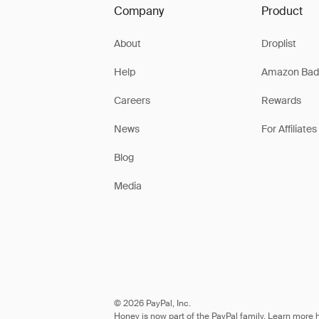
Company
Product
About
Droplist
Help
Amazon Bad
Careers
Rewards
News
For Affiliates
Blog
Media
© 2026 PayPal, Inc.
Honey is now part of the PayPal family. Learn more