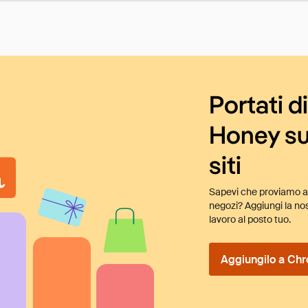
Portati d
Honey su
siti
Sapevi che proviamo au
negozi? Aggiungi la nos
lavoro al posto tuo.
Aggiungilo a Chr