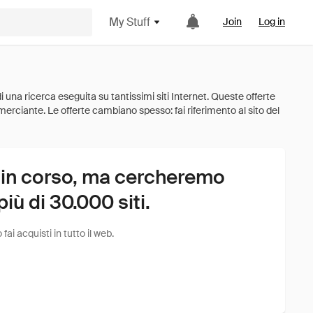
My Stuff
Join
Log in
 in corso, ma cercheremo
ù di 30.000 siti.
i acquisti in tutto il web.