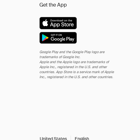
Get the App
Google Play and the Google Play logo are
trademarks of Google Inc.
Apple and the Apple logo are trademarks of
Apple Inc., registered in the U.S. and other
countries. App Store is a service mark of Apple
Inc., registered in the U.S. and other countries.
United States
English