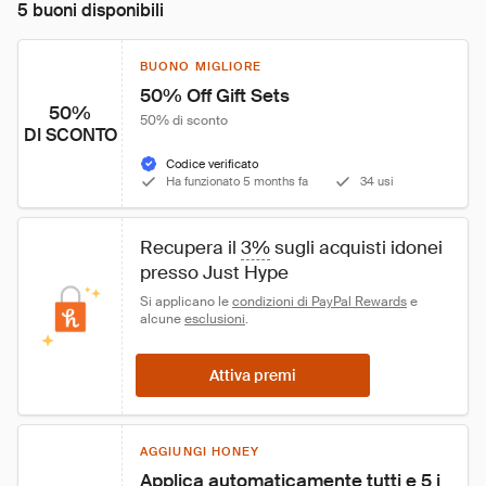
5 buoni disponibili
BUONO MIGLIORE
50% Off Gift Sets
50%
50% di sconto
DI SCONTO
Codice verificato
Ha funzionato 5 months fa
34 usi
Recupera il 
3%
 sugli acquisti idonei 
presso Just Hype
Si applicano le 
condizioni di PayPal Rewards
 e 
alcune 
esclusioni
.
Attiva premi
AGGIUNGI HONEY
Applica automaticamente tutti e 5 i 