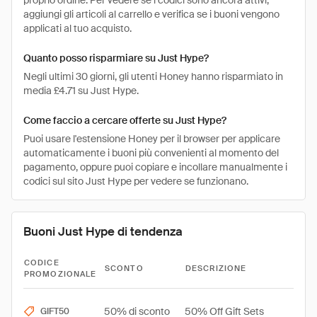
proprio ordine. Per vedere se i codici sono ancora attivi,
aggiungi gli articoli al carrello e verifica se i buoni vengono
applicati al tuo acquisto.
Quanto posso risparmiare su Just Hype?
Negli ultimi 30 giorni, gli utenti Honey hanno risparmiato in
media £4.71 su Just Hype.
Come faccio a cercare offerte su Just Hype?
Puoi usare l'estensione Honey per il browser per applicare
automaticamente i buoni più convenienti al momento del
pagamento, oppure puoi copiare e incollare manualmente i
codici sul sito Just Hype per vedere se funzionano.
Buoni Just Hype di tendenza
CODICE
SCONTO
DESCRIZIONE
PROMOZIONALE
50% di sconto
50% Off Gift Sets
GIFT50