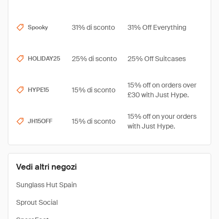
31% di sconto
31% Off Everything
Spooky
25% di sconto
25% Off Suitcases
HOLIDAY25
15% off on orders over
15% di sconto
HYPE15
£30 with Just Hype.
15% off on your orders
15% di sconto
JH15OFF
with Just Hype.
Vedi altri negozi
Sunglass Hut Spain
Sprout Social