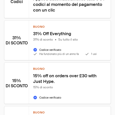
Codici
codici al momento del pagamento 
con un clic
BUONO
31% Off Everything
31%
31% di sconto
•
Su tutto il sito
DI SCONTO
Codice verificato
Ha funzionato più di un anno fa
1 usi
BUONO
15% off on orders over £30 with 
15%
Just Hype.
DI SCONTO
15% di sconto
Codice verificato
BUONO