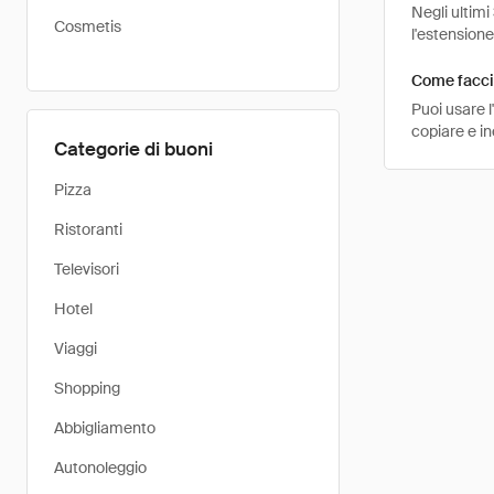
Negli ultimi
Cosmetis
l'estension
Come faccio
Puoi usare 
copiare e in
Categorie di buoni
Pizza
Ristoranti
Televisori
Hotel
Viaggi
Shopping
Abbigliamento
Autonoleggio