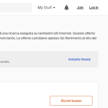
My Stuff
Join
Log in
Installa Honey
arrello.
Ricevi buono