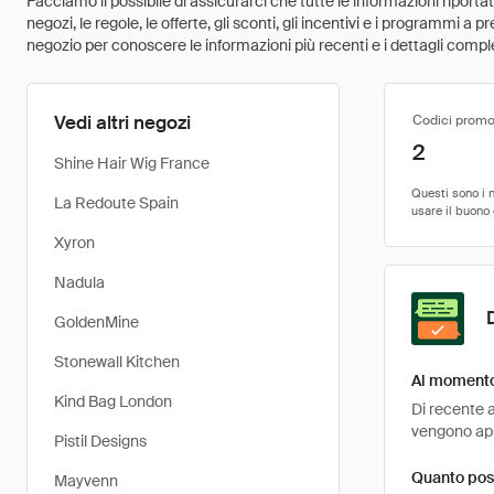
Facciamo il possibile di assicurarci che tutte le informazioni riport
negozi, le regole, le offerte, gli sconti, gli incentivi e i programmi a
negozio per conoscere le informazioni più recenti e i dettagli comple
Vedi altri negozi
Codici promo
2
Shine Hair Wig France
La Redoute Spain
Xyron
Nadula
GoldenMine
Stonewall Kitchen
Al momento 
Kind Bag London
Di recente a
vengono appl
Pistil Designs
Quanto poss
Mayvenn