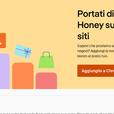
Portati d
Honey su
siti
Sapevi che proviamo au
negozi? Aggiungi la nos
lavoro al posto tuo.
Aggiungilo a Chr