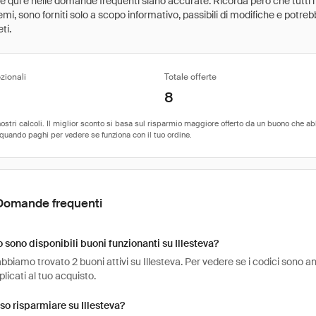
ate qui e nelle domande frequenti siano accurate. Ricorda però che tutti i
 premi, sono forniti solo a scopo informativo, passibili di modifiche e potr
ti.
zionali
Totale offerte
8
Domande frequenti
sono disponibili buoni funzionanti su Illesteva?
bbiamo trovato 2 buoni attivi su Illesteva. Per vedere se i codici sono ancor
icati al tuo acquisto.
o risparmiare su Illesteva?