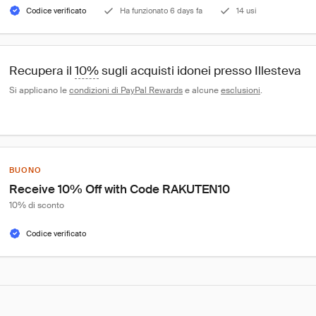
Codice verificato
Ha funzionato 6 days fa
14 usi
Recupera il 
10%
 sugli acquisti idonei presso Illesteva
Si applicano le 
condizioni di PayPal Rewards
 e alcune 
esclusioni
.
BUONO
Receive 10% Off with Code RAKUTEN10
10% di sconto
Codice verificato