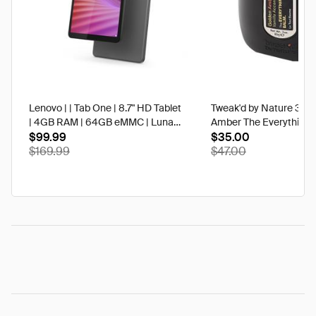
Lenovo | | Tab One | 8.7" HD Tablet
Tweak'd by Nature 3 oz
| 4GB RAM | 64GB eMMC | Luna
Amber The Everything 
Grey | Best Buy
$99.99
$35.00
$169.99
$47.00