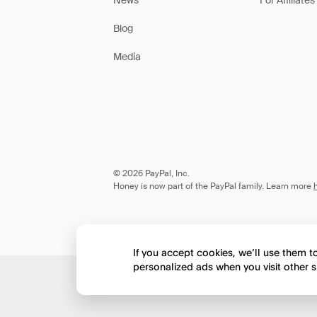
News
For Affiliates
Blog
Media
© 2026 PayPal, Inc.
Honey is now part of the PayPal family. Learn more
If you accept cookies, we’ll use them 
personalized ads when you visit other s
Would you like to view 