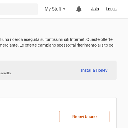
My Stuff
Join
Log in
Installa Honey
arrello.
Ricevi buono