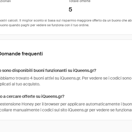
zionali
Totale offerte
5
Domande frequenti
sono disponibili buoni funzionanti su iQueens.gr?
bbiamo trovato 4 buoni attivi su iQueens.gr. Per vedere se i codici sono anc
icati al tuo acquisto.
 a cercare offerte su iQueens.gr?
l'estensione Honey per il browser per applicare automaticamente i buo
ncollare manualmente i codici sul sito iQueens.gr per vedere se funziona