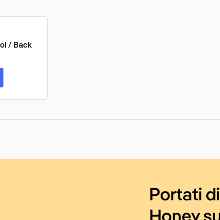
ol / Back
Portati d
Honey su