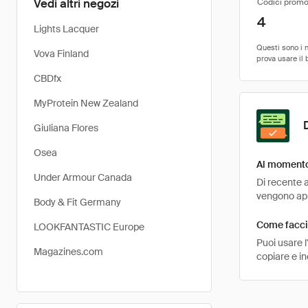
Vedi altri negozi
Codici promo
4
Lights Lacquer
Vova Finland
CBDfx
MyProtein New Zealand
Giuliana Flores
Osea
Al momento 
Under Armour Canada
Di recente a
vengono appl
Body & Fit Germany
Come faccio
LOOKFANTASTIC Europe
Puoi usare 
Magazines.com
copiare e i