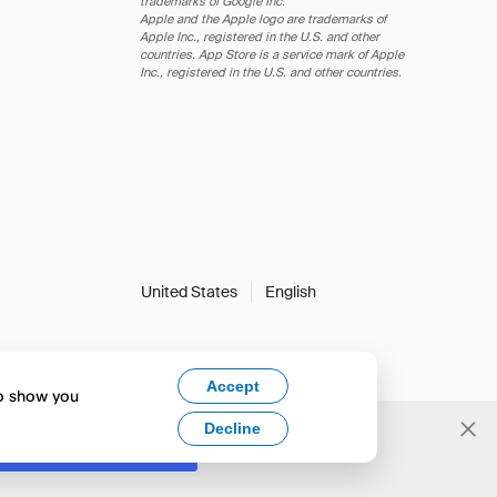
trademarks of Google Inc.
Apple and the Apple logo are trademarks of
Apple Inc., registered in the U.S. and other
countries. App Store is a service mark of Apple
Inc., registered in the U.S. and other countries.
United States
English
Accept
to show you
Decline
Yes, change to English