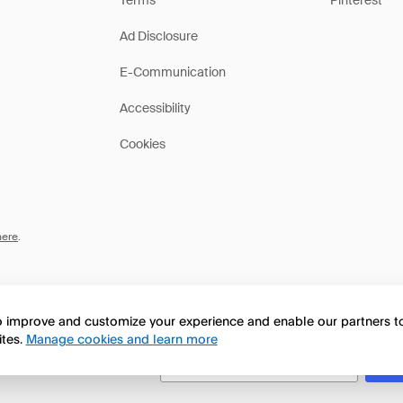
Terms
Pinterest
Ad Disclosure
E-Communication
Accessibility
Cookies
here
.
to improve and customize your experience and enable our partners 
ites.
Manage cookies and learn more
this page in English?
No, continua a esplorare