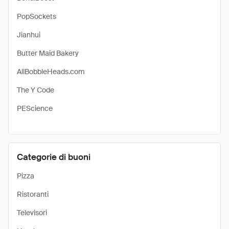
PopSockets
Jianhui
Butter Maid Bakery
AllBobbleHeads.com
The Y Code
PEScience
Categorie di buoni
Pizza
Ristoranti
Televisori