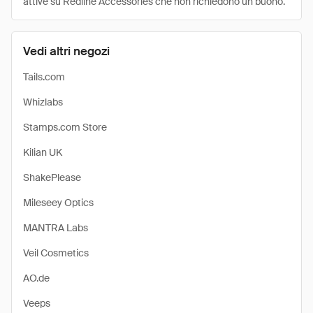
attive su Redline Accessories che non richiedono un buono.
Vedi altri negozi
Tails.com
Whizlabs
Stamps.com Store
Kilian UK
ShakePlease
Mileseey Optics
MANTRA Labs
Veil Cosmetics
AO.de
Veeps