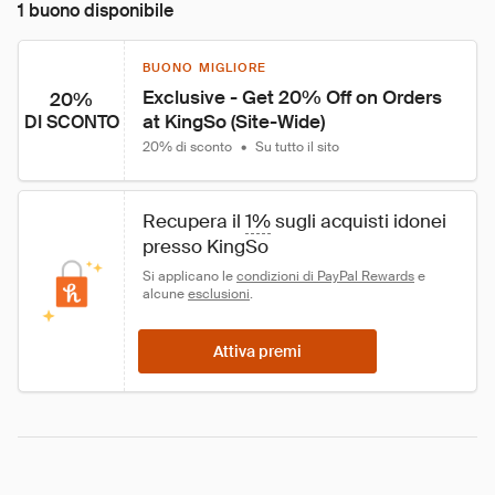
1 buono disponibile
BUONO MIGLIORE
Exclusive - Get 20% Off on Orders 
20%
at KingSo (Site-Wide)
DI SCONTO
20% di sconto
•
Su tutto il sito
Recupera il 
1%
 sugli acquisti idonei 
presso KingSo
Si applicano le 
condizioni di PayPal Rewards
 e 
alcune 
esclusioni
.
Attiva premi