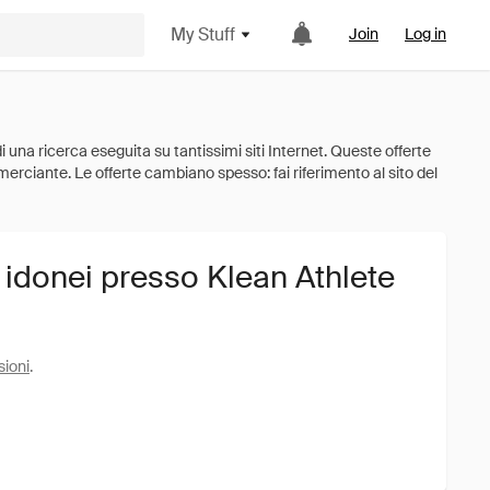
My Stuff
Join
Log in
 idonei presso Klean Athlete
sioni
.