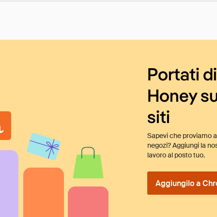
Portati d
Honey su
siti
Sapevi che proviamo au
negozi? Aggiungi la nos
lavoro al posto tuo.
Aggiungilo a Chr