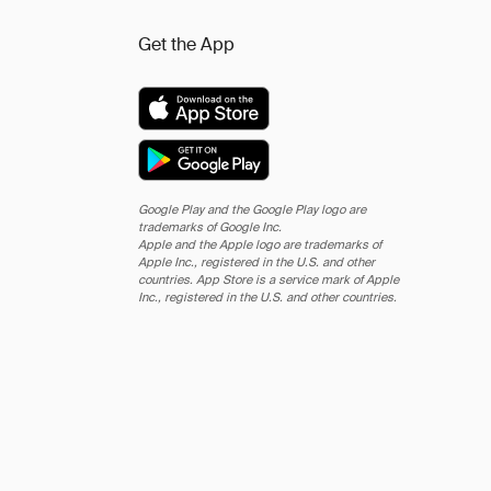
Get the App
Google Play and the Google Play logo are
trademarks of Google Inc.
Apple and the Apple logo are trademarks of
Apple Inc., registered in the U.S. and other
countries. App Store is a service mark of Apple
Inc., registered in the U.S. and other countries.