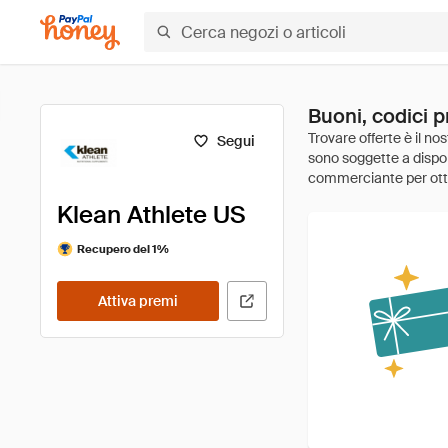
Buoni, codici p
Segui
Klean Athlete US
Recupero del 1%
Attiva premi