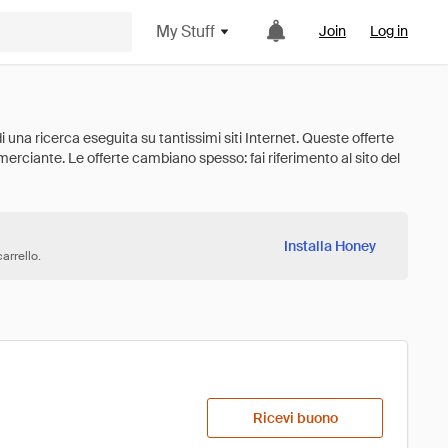
My Stuff
Join
Log in
Installa Honey
arrello.
Ricevi buono