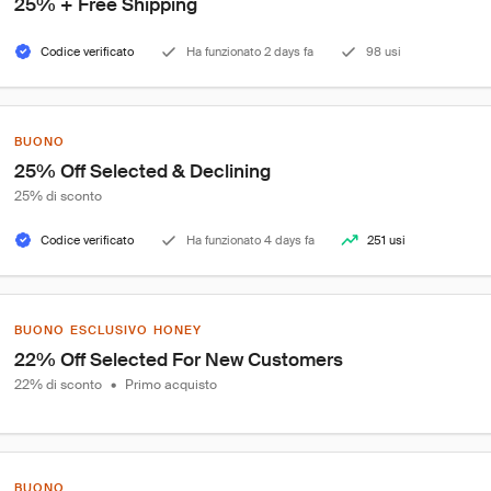
25% + Free Shipping
Codice verificato
Ha funzionato 2 days fa
98 usi
BUONO
25% Off Selected & Declining
25% di sconto
Codice verificato
Ha funzionato 4 days fa
251 usi
BUONO ESCLUSIVO HONEY
22% Off Selected For New Customers
22% di sconto
•
Primo acquisto
BUONO