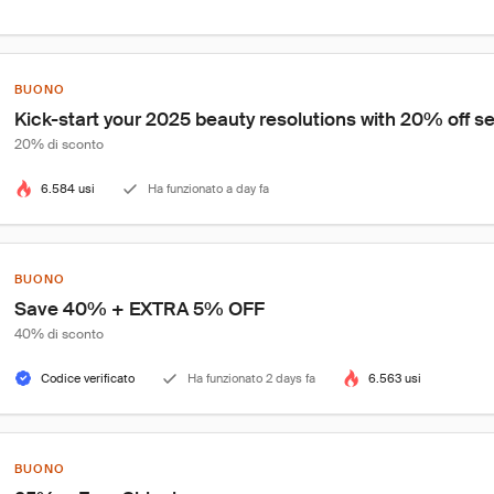
BUONO
Kick-start your 2025 beauty resolutions with 20% off s
20% di sconto
6.584 usi
Ha funzionato a day fa
BUONO
Save 40% + EXTRA 5% OFF
40% di sconto
Codice verificato
Ha funzionato 2 days fa
6.563 usi
BUONO