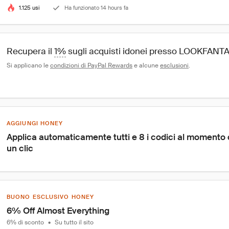
1.125 usi
Ha funzionato 14 hours fa
Recupera il 
1%
 sugli acquisti idonei presso LOOKFANT
Si applicano le 
condizioni di PayPal Rewards
 e alcune 
esclusioni
.
AGGIUNGI HONEY
Applica automaticamente tutti e 8 i codici al momento
un clic
BUONO ESCLUSIVO HONEY
6% Off Almost Everything
6% di sconto
•
Su tutto il sito