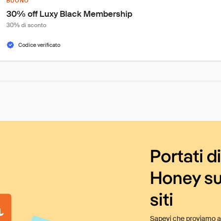
BUONO
30% off Luxy Black Membership
30% di sconto
Codice verificato
Portati d
Honey su
siti
Sapevi che proviamo au