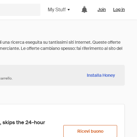
My Stuff
Join
Log in
Installa Honey
arrello.
 skips the 24-hour 
Ricevi buono