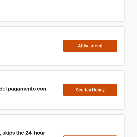
Attiva premi
o del pagamento con 
Scarica Honey
 skips the 24-hour 