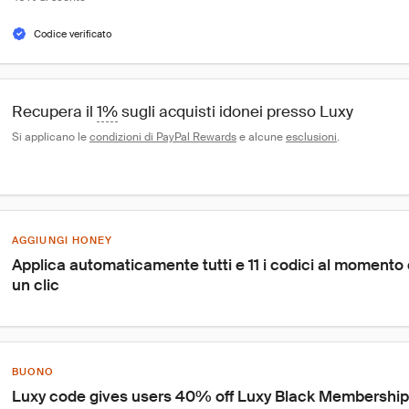
Codice verificato
Recupera il 
1%
 sugli acquisti idonei presso Luxy
Si applicano le 
condizioni di PayPal Rewards
 e alcune 
esclusioni
.
AGGIUNGI HONEY
Applica automaticamente tutti e 11 i codici al moment
un clic
BUONO
Luxy code gives users 40% off Luxy Black Membership,