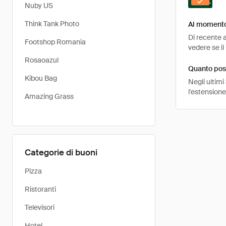
Nuby US
Think Tank Photo
Al momento
Di recente 
Footshop Romania
vedere se il
Rosaoazul
Quanto pos
Kibou Bag
Negli ultimi
l'estensione
Amazing Grass
Categorie di buoni
Pizza
Ristoranti
Televisori
Hotel