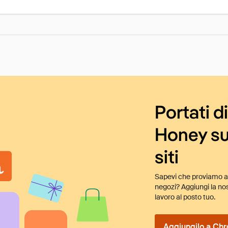
Portati d
Honey su
siti
Sapevi che proviamo au
negozi? Aggiungi la nos
lavoro al posto tuo.
Aggiungilo a Chr