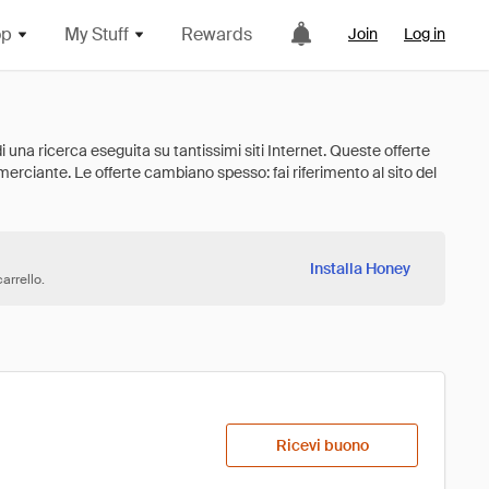
op
My Stuff
Rewards
Join
Log in
Installa Honey
arrello.
Ricevi buono