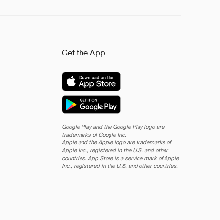
Get the App
Google Play and the Google Play logo are
trademarks of Google Inc.
Apple and the Apple logo are trademarks of
Apple Inc., registered in the U.S. and other
countries. App Store is a service mark of Apple
Inc., registered in the U.S. and other countries.