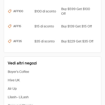
Buy $599 Get $100
$100 di sconto
AFF100
Off
$15 di sconto
Buy $139 Get $15 Off
AFF15
$35 di sconto
Buy $229 Get $35 Off
AFF35
Vedi altri negozi
Boyer's Coffee
Hive UK
Air Up
Lilash– LiLash