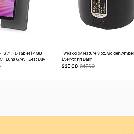
 | 8.7" HD Tablet | 4GB
Tweak'd by Nature 3 oz. Golden Ambe
| Luna Grey | Best Buy
Everything Balm
9
$35.00
$47.00