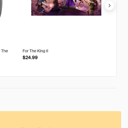
r The
For The King II
Tweak'd
Clouds
$24.99
$22.8