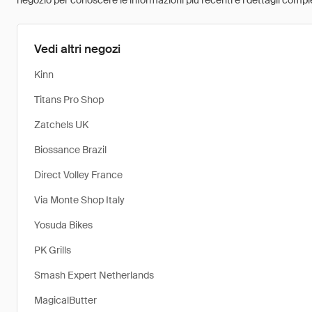
negozio per conoscere le informazioni più recenti e i dettagli comple
Vedi altri negozi
Kinn
Titans Pro Shop
Zatchels UK
Biossance Brazil
Direct Volley France
Via Monte Shop Italy
Yosuda Bikes
PK Grills
Smash Expert Netherlands
MagicalButter