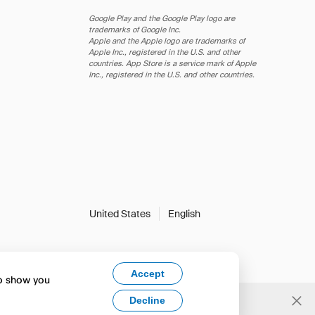
Google Play and the Google Play logo are
trademarks of Google Inc.
Apple and the Apple logo are trademarks of
Apple Inc., registered in the U.S. and other
countries. App Store is a service mark of Apple
Inc., registered in the U.S. and other countries.
United States
English
Accept
to show you
Decline
Yes, change to English