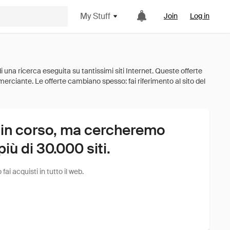
My Stuff
Join
Log in
 in corso, ma cercheremo
ù di 30.000 siti.
i acquisti in tutto il web.