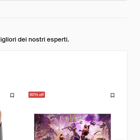
liori dei nostri esperti.
60% off
33% o