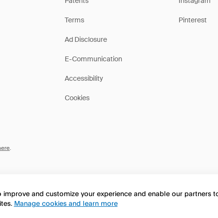
Patents
Instagram
Terms
Pinterest
Ad Disclosure
E-Communication
Accessibility
Cookies
here
.
to improve and customize your experience and enable our partners 
ites.
Manage cookies and learn more
this page in English?
No, continua a esplorare