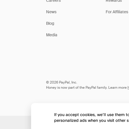
Careers
Rewards
News
For Affiliates
Blog
Media
© 2026 PayPal, Inc.
Honey is now part of the PayPal family. Learn more
If you accept cookies, we’ll use them 
personalized ads when you visit other s
Would you like to view 