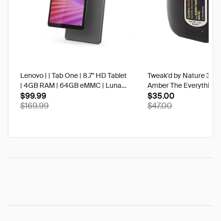
Lenovo | | Tab One | 8.7" HD Tablet
Tweak'd by Nature 3 oz
| 4GB RAM | 64GB eMMC | Luna
Amber The Everything 
Grey | Best Buy
$99.99
$35.00
$169.99
$47.00