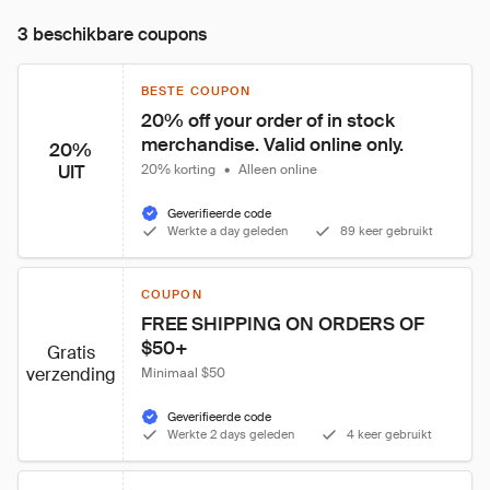
3 beschikbare coupons
BESTE COUPON
20% off your order of in stock 
merchandise. Valid online only.
20%
UIT
20% korting
•
Alleen online
Geverifieerde code
Werkte a day geleden
89 keer gebruikt
COUPON
FREE SHIPPING ON ORDERS OF 
$50+
Gratis
verzending
Minimaal $50
Geverifieerde code
Werkte 2 days geleden
4 keer gebruikt