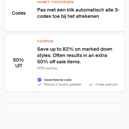
HONEY TOEVOEGEN
Pas met één klik automatisch alle 3-
Codes
codes toe bij het afrekenen
COUPON
Save up to 82% on marked down 
styles. Often results in an extra 
50%
50% off sale items.
UIT
50% korting
Geverifieerde code
Werkte 2 months geleden
9 keer gebruikt