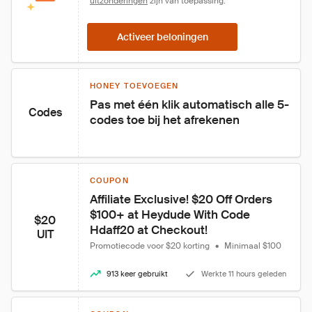
uitzonderingen
 zijn van toepassing.
Activeer beloningen
HONEY TOEVOEGEN
Pas met één klik automatisch alle 5-
Codes
codes toe bij het afrekenen
COUPON
Affiliate Exclusive! $20 Off Orders 
$100+ at Heydude With Code 
$20
Hdaff20 at Checkout!
UIT
Promotiecode voor $20 korting
•
Minimaal $100
913 keer gebruikt
Werkte 11 hours geleden