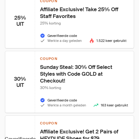
COUPON
Affiliate Exclusive! Take 25% Off 
Staff Favorites
25%
UIT
25% korting
Geverifieerde code
Werkte a day geleden
1.522 keer gebruikt
COUPON
Sunday Steal: 30% Off Select 
Styles with Code GOLD at 
30%
Checkout!
UIT
30% korting
Geverifieerde code
Werkte a month geleden
163 keer gebruikt
COUPON
Affiliate Exclusive! Get 2 Pairs of 
HEYDUDE Shoes for $79