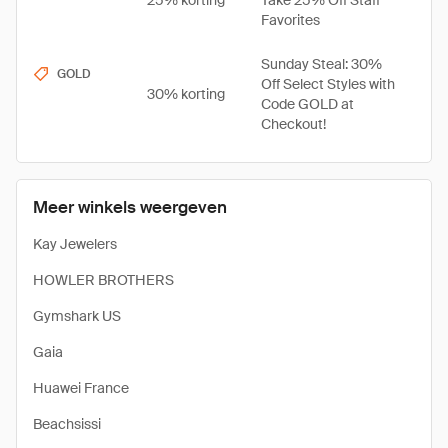
25% korting
Take 25% Off Staff
Favorites
Sunday Steal: 30%
GOLD
Off Select Styles with
30% korting
Code GOLD at
Checkout!
Meer winkels weergeven
Kay Jewelers
HOWLER BROTHERS
Gymshark US
Gaia
Huawei France
Beachsissi