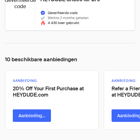
Geverifieerde
code
Geverifieerde code
Werkte 2 months geleden
4.430 keer gebruikt
10 beschikbare aanbiedingen
AANBIEDING
AANBIEDING
20% Off Your First Purchase at
Refer a Fri
HEYDUDE.com
at HEYDUDE
Aanbieding pakken
Aanbiedin