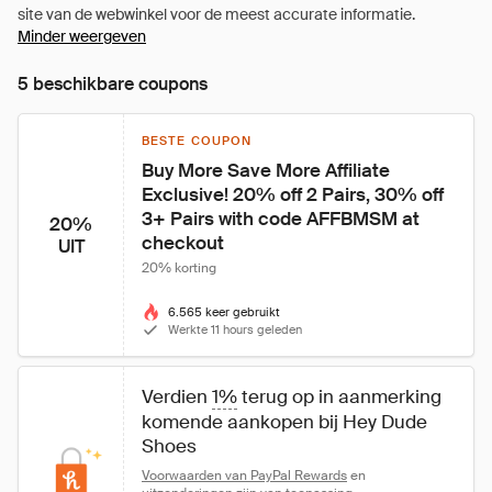
Minder weergeven
5 beschikbare coupons
BESTE COUPON
Buy More Save More Affiliate 
Exclusive! 20% off 2 Pairs, 30% off 
3+ Pairs with code AFFBMSM at 
20%
checkout
UIT
20% korting
6.565 keer gebruikt
Werkte 11 hours geleden
Verdien 
1%
 terug op in aanmerking 
komende aankopen bij Hey Dude 
Shoes
Voorwaarden van PayPal Rewards
 en 