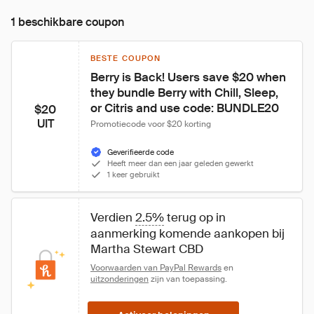
1 beschikbare coupon
BESTE COUPON
Berry is Back! Users save $20 when 
they bundle Berry with Chill, Sleep, 
or Citris and use code: BUNDLE20
$20
UIT
Promotiecode voor $20 korting
Geverifieerde code
Heeft meer dan een jaar geleden gewerkt
1 keer gebruikt
Verdien 
2.5%
 terug op in 
aanmerking komende aankopen bij 
Martha Stewart CBD
Voorwaarden van PayPal Rewards
 en 
uitzonderingen
 zijn van toepassing.