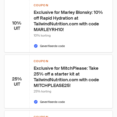
COUPON
Exclusive for Marley Blonsky: 10% 
off Rapid Hydration at 
10%
TailwindNutrition.com with code 
UIT
MARLEYRH10!
10% korting
Geverifieerde code
COUPON
Exclusive for MitchPlease: Take 
25% off a starter kit at 
25%
TailwindNutrition.com with code 
UIT
MITCHPLEASE25!
25% korting
Geverifieerde code