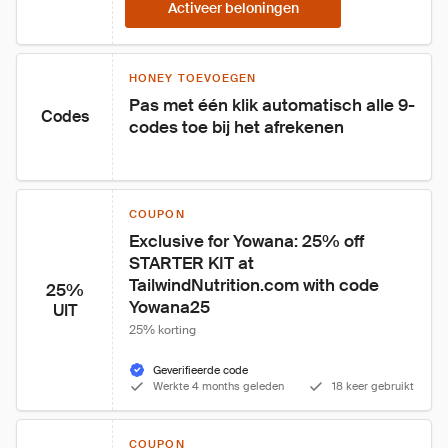
Activeer beloningen
HONEY TOEVOEGEN
Pas met één klik automatisch alle 9-
Codes
codes toe bij het afrekenen
COUPON
Exclusive for Yowana: 25% off 
STARTER KIT at 
TailwindNutrition.com with code 
25%
Yowana25
UIT
25% korting
Geverifieerde code
Werkte 4 months geleden
18 keer gebruikt
COUPON