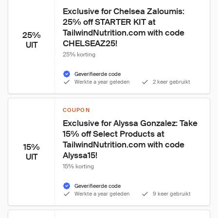
Exclusive for Chelsea Zaloumis: 
25% off STARTER KIT at 
TailwindNutrition.com with code 
25%
CHELSEAZ25!
UIT
25% korting
Geverifieerde code
Werkte a year geleden
2 keer gebruikt
COUPON
Exclusive for Alyssa Gonzalez: Take 
15% off Select Products at 
TailwindNutrition.com with code 
15%
Alyssa15!
UIT
15% korting
Geverifieerde code
Werkte a year geleden
9 keer gebruikt