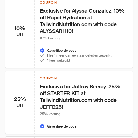
COUPON
Exclusive for Alyssa Gonzalez: 10% 
off Rapid Hydration at 
TailwindNutrition.com with code 
10%
ALYSSARH10!
UIT
10% korting
Geverifieerde code
Heeft meer dan een jaar geleden gewerkt
1 keer gebruikt
COUPON
Exclusive for Jeffrey Binney: 25% 
off STARTER KIT at 
25%
TailwindNutrition.com with code 
UIT
JEFFB25!
25% korting
Geverifieerde code