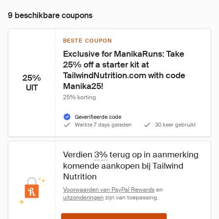
9 beschikbare coupons
BESTE COUPON
Exclusive for ManikaRuns: Take 
25% off a starter kit at 
TailwindNutrition.com with code 
25%
Manika25!
UIT
25% korting
Geverifieerde code
Werkte 7 days geleden
30 keer gebruikt
Verdien 
3%
 terug op in aanmerking 
komende aankopen bij Tailwind 
Nutrition
Voorwaarden van PayPal Rewards
 en 
uitzonderingen
 zijn van toepassing.