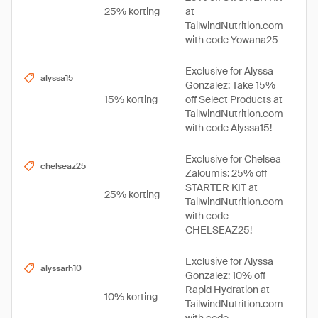
25% korting
at
TailwindNutrition.com
with code Yowana25
Exclusive for Alyssa
alyssa15
Gonzalez: Take 15%
15% korting
off Select Products at
TailwindNutrition.com
with code Alyssa15!
Exclusive for Chelsea
chelseaz25
Zaloumis: 25% off
STARTER KIT at
25% korting
TailwindNutrition.com
with code
CHELSEAZ25!
Exclusive for Alyssa
alyssarh10
Gonzalez: 10% off
Rapid Hydration at
10% korting
TailwindNutrition.com