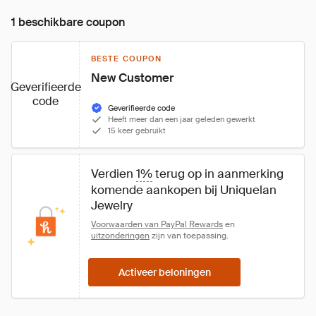
1 beschikbare coupon
BESTE COUPON
New Customer
Geverifieerde
code
Geverifieerde code
Heeft meer dan een jaar geleden gewerkt
15 keer gebruikt
Verdien 
1%
 terug op in aanmerking 
komende aankopen bij Uniquelan 
Jewelry
Voorwaarden van PayPal Rewards
 en 
uitzonderingen
 zijn van toepassing.
Activeer beloningen