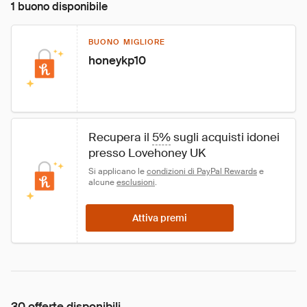
1 buono disponibile
BUONO MIGLIORE
honeykp10
Recupera il 
5%
 sugli acquisti idonei 
presso Lovehoney UK
Si applicano le 
condizioni di PayPal Rewards
 e 
alcune 
esclusioni
.
Attiva premi
30 offerte disponibili