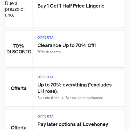
Due al
Buy 1 Get 1 Half Price Lingerie
prezzo di
uno,
OFFERTA
Clearance Up to 70% Off!
70%
DI SCONTO
70% di sconto
OFFERTA
Up to 70% everything (*excludes 
Offerta
LH rose).
Su tutto il sito
•
Si applicano esclusioni
OFFERTA
Pay later options at Lovehoney
Offerta